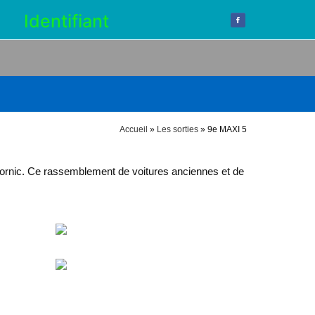
5
Identifiant
Accueil
»
Les sorties
»
9e MAXI 5
Pornic. Ce rassemblement de voitures anciennes et de