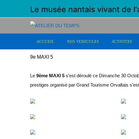
Le musée nantais vivant de l
ACCUEIL
NOS VEHICULES
ACTIVITES
9e MAXI 5
Le
9ème MAXI 5
s’est déroulé ce Dimanche 30 Octobr
prestiges organisé par Grand Tourisme Orvaltais s’es