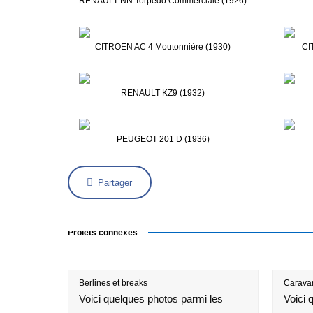
RENAULT NN Torpedo Commerciale (1926)
CITROEN AC 4 Moutonnière (1930)
CI
RENAULT KZ9 (1932)
PEUGEOT 201 D (1936)
Partager
Projets connexes
Berlines et breaks
Caravan
Voici quelques photos parmi les
Voici 