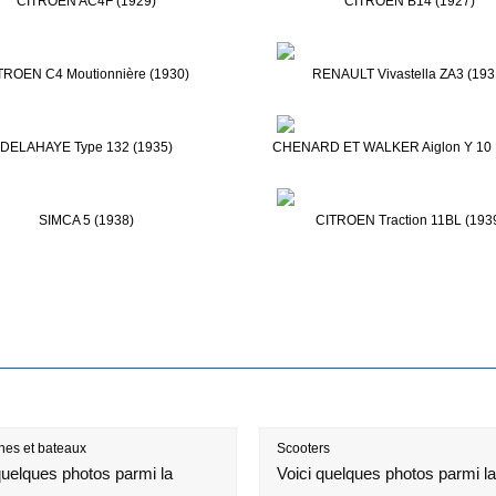
CITROEN AC4F (1929)
CITROEN B14 (1927)
TROEN C4 Moutionnière (1930)
RENAULT Vivastella ZA3 (193
DELAHAYE Type 132 (1935)
CHENARD ET WALKER Aiglon Y 10 
SIMCA 5 (1938)
CITROEN Traction 11BL (193
es et bateaux
Scooters
quelques photos parmi la
Voici quelques photos parmi la