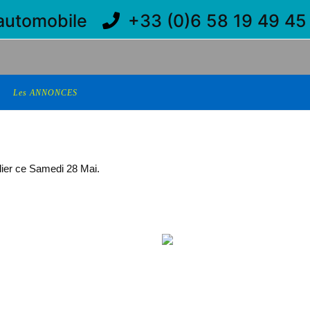
'automobile
+33 (0)6 58 19 49 4
Les ANNONCES
elier ce Samedi 28 Mai.