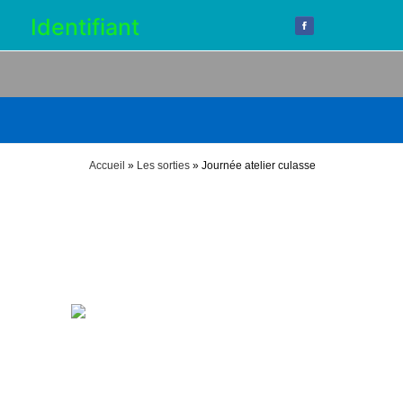
5
Identifiant
Accueil
»
Les sorties
»
Journée atelier culasse