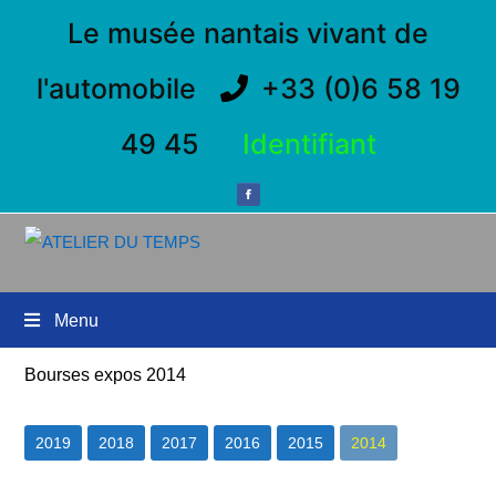
Le musée nantais vivant de
l'automobile
+33 (0)6 58 19
49 45
Identifiant
Menu
Bourses expos 2014
2019
2018
2017
2016
2015
2014